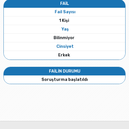
FAİL
Fail Sayısı
1 Kişi
Yaş
Bilinmiyor
Cinsiyet
Erkek
FAİLİN DURUMU
Soruşturma başlatıldı