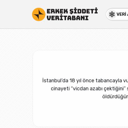
VERİ
İstanbul’da 18 yıl önce tabancayla vuru
cinayeti “vicdan azabı çektiğini” s
öldürdüğünü 