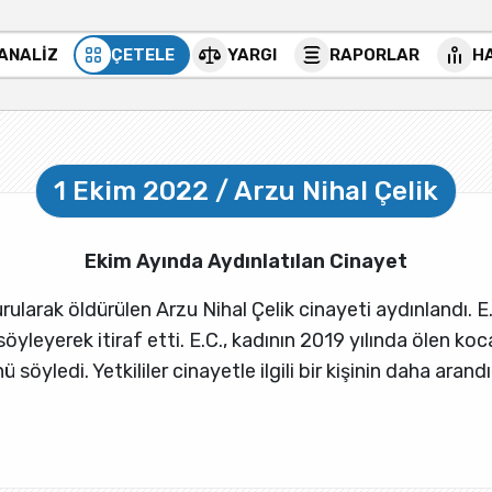
 ANALİZ
ÇETELE
YARGI
RAPORLAR
H
1 Ekim 2022 / Arzu Nihal Çelik
Ekim Ayında Aydınlatılan Cinayet
larak öldürülen Arzu Nihal Çelik cinayeti aydınlandı. E.C.
öyleyerek itiraf etti. E.C., kadının 2019 yılında ölen ko
söyledi. Yetkililer cinayetle ilgili bir kişinin daha arandığ