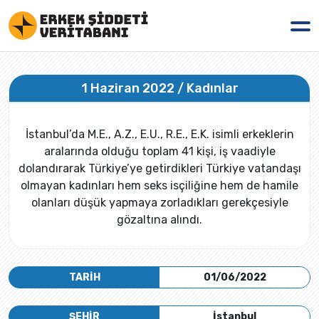
1 Haziran 2022 / Kadınlar
İstanbul’da M.E., A.Z., E.U., R.E., E.K. isimli erkeklerin
aralarında olduğu toplam 41 kişi, iş vaadiyle
dolandırarak Türkiye’ye getirdikleri Türkiye vatandaşı
olmayan kadınları hem seks isçiliğine hem de hamile
olanları düşük yapmaya zorladıkları gerekçesiyle
gözaltına alındı.
TARİH
01/06/2022
ŞEHİR
İstanbul