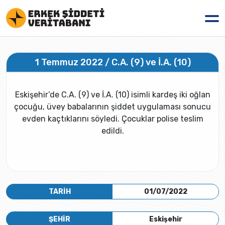
1 Temmuz 2022 / C.A. (9) ve İ.A. (10)
Eskişehir’de C.A. (9) ve İ.A. (10) isimli kardeş iki oğlan
çocuğu, üvey babalarının şiddet uygulaması sonucu
evden kaçtıklarını söyledi. Çocuklar polise teslim
edildi.
TARİH
01/07/2022
ŞEHİR
Eskişehir