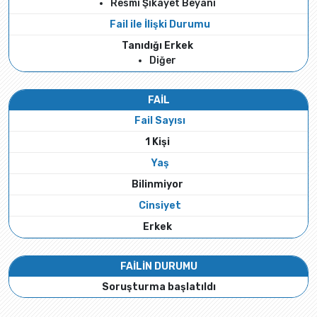
Resmi Şikayet Beyanı
Fail ile İlişki Durumu
Tanıdığı Erkek
Diğer
FAİL
Fail Sayısı
1 Kişi
Yaş
Bilinmiyor
Cinsiyet
Erkek
FAİLİN DURUMU
Soruşturma başlatıldı