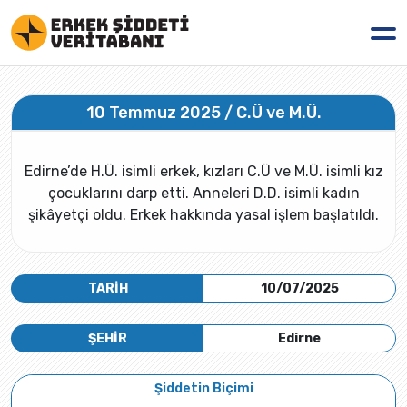
10 Temmuz 2025 / C.Ü ve M.Ü.
Edirne’de H.Ü. isimli erkek, kızları C.Ü ve M.Ü. isimli kız
çocuklarını darp etti. Anneleri D.D. isimli kadın
şikâyetçi oldu. Erkek hakkında yasal işlem başlatıldı.
TARİH
10/07/2025
ŞEHİR
Edirne
Şiddetin Biçimi