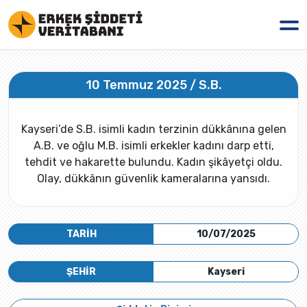
10 Temmuz 2025 / S.B.
Kayseri’de S.B. isimli kadın terzinin dükkânına gelen
A.B. ve oğlu M.B. isimli erkekler kadını darp etti,
tehdit ve hakarette bulundu. Kadın şikâyetçi oldu.
Olay, dükkânın güvenlik kameralarına yansıdı.
TARİH
10/07/2025
ŞEHİR
Kayseri