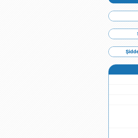
Şidde