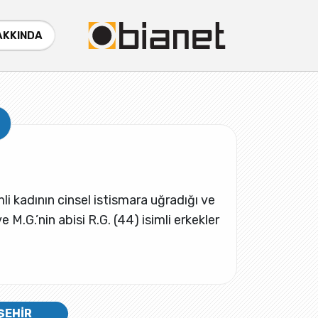
AKKINDA
i kadının cinsel istismara uğradığı ve
ve M.G.’nin abisi R.G. (44) isimli erkekler
ŞEHİR