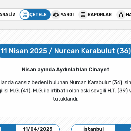
 ANALİZ
ÇETELE
YARGI
RAPORLAR
H
11 Nisan 2025 / Nurcan Karabulut (36)
Nisan ayında Aydınlatılan Cinayet
landa cansız bedeni bulunan Nurcan Karabulut (36) isiml
i M.G. (41), M.G. ile irtibatlı olan eski sevgili H.T. (39) 
tutuklandı.
H
11/04/2025
İstanbul