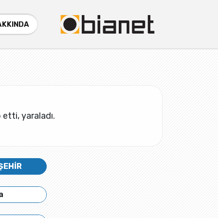
AKKINDA
 etti, yaraladı.
ŞEHİR
a