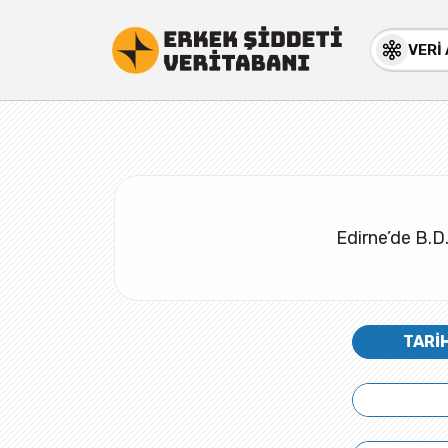
VERİ
Edirne’de B.D. 
TARİ