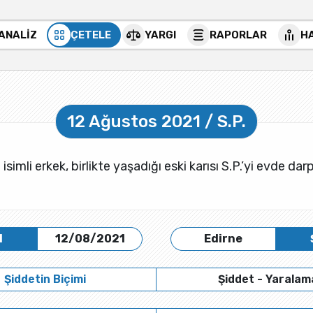
 ANALİZ
ÇETELE
YARGI
RAPORLAR
H
12 Ağustos 2021 / S.P.
isimli erkek, birlikte yaşadığı eski karısı S.P.’yi evde darp
H
12/08/2021
Edirne
Şiddetin Biçimi
Şiddet - Yaralam