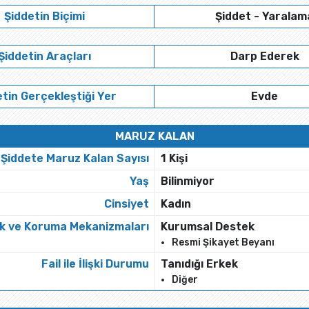
Şiddetin Biçimi
Şiddet - Yaralam
Şiddetin Araçları
Darp Ederek
tin Gerçekleştiği Yer
Evde
MARUZ KALAN
Şiddete Maruz Kalan Sayısı
1 Kişi
Yaş
Bilinmiyor
Cinsiyet
Kadın
k ve Koruma Mekanizmaları
Kurumsal Destek
Resmi Şikayet Beyanı
Fail ile İlişki Durumu
Tanıdığı Erkek
Diğer