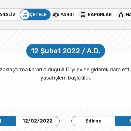
 ANALİZ
ÇETELE
YARGI
RAPORLAR
H
12 Şubat 2022 / A.D.
uzaklaştırma kararı olduğu A.D.’yi evine giderek darp ett
yasal işlem başlatıldı.
H
12/02/2022
Edirne