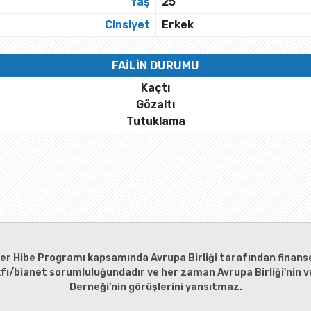
Yaş
25
Cinsiyet
Erkek
FAİLİN DURUMU
Kaçtı
Gözaltı
Tutuklama
ler Hibe Programı kapsamında Avrupa Birliği tarafından finanse
kfı/bianet sorumluluğundadır ve her zaman Avrupa Birliği'nin ve
Derneği'nin görüşlerini yansıtmaz.