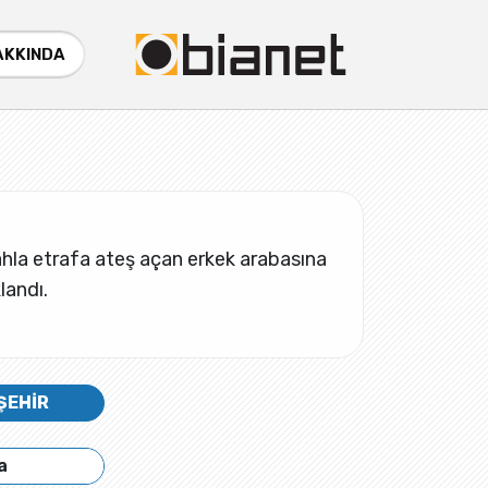
AKKINDA
Silahla etrafa ateş açan erkek arabasına
landı.
ŞEHİR
a