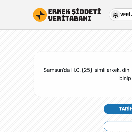
VERİ
Samsun’da H.G. (25) isimli erkek, dini 
binip
TARİ