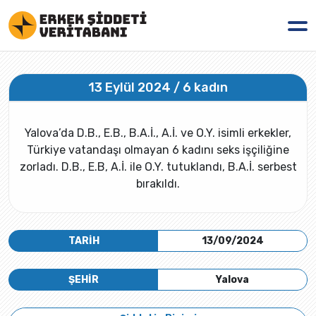
13 Eylül 2024 / 6 kadın
Yalova’da D.B., E.B., B.A.İ., A.İ. ve O.Y. isimli erkekler,
Türkiye vatandaşı olmayan 6 kadını seks işçiliğine
zorladı. D.B., E.B, A.İ. ile O.Y. tutuklandı, B.A.İ. serbest
bırakıldı.
TARİH
13/09/2024
ŞEHİR
Yalova