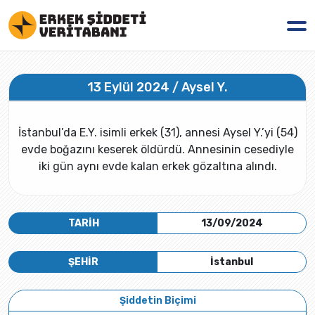
13 Eylül 2024 / Aysel Y.
İstanbul’da E.Y. isimli erkek (31), annesi Aysel Y.’yi (54)
evde boğazını keserek öldürdü. Annesinin cesediyle
iki gün aynı evde kalan erkek gözaltına alındı.
TARİH
13/09/2024
ŞEHİR
İstanbul
Şiddetin Biçimi