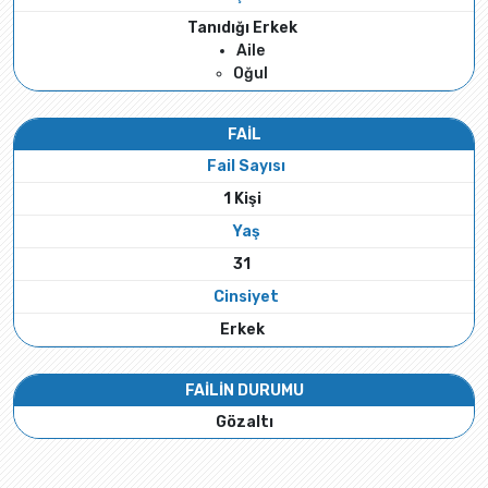
Tanıdığı Erkek
Aile
Oğul
FAİL
Fail Sayısı
1 Kişi
Yaş
31
Cinsiyet
Erkek
FAİLİN DURUMU
Gözaltı