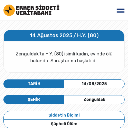
14 Ağustos 2025 / H.Y. (80)
Zonguldak’ta H.Y. (80) isimli kadın, evinde ölü
bulundu. Soruşturma başlatıldı.
TARİH
14/08/2025
ŞEHİR
Zonguldak
Şiddetin Biçimi
Şüpheli Ölüm