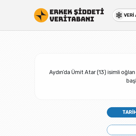
VERİ
Aydın’da Ümit Atar (13) isimli oğl
başl
TARİ