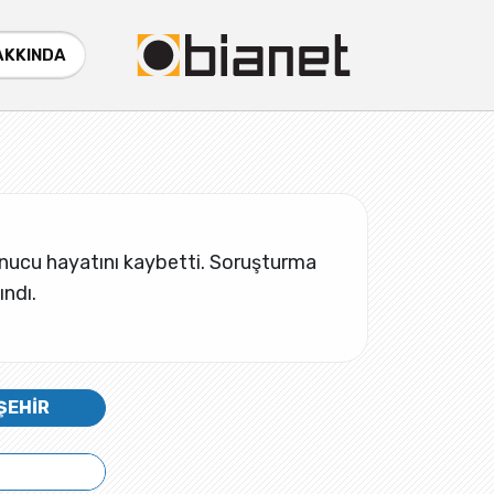
AKKINDA
onucu hayatını kaybetti. Soruşturma
ındı.
ŞEHİR