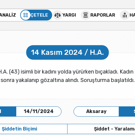
 ANALİZ
ÇETELE
YARGI
RAPORLAR
H
14 Kasım 2024 / H.A.
H.A. (43) isimli bir kadını yolda yürürken bıçakladı. Kadı
sonra yakalanıp gözaltına alındı. Soruşturma başlatıldı.
H
14/11/2024
Aksaray
Şiddetin Biçimi
Şiddet - Yaralam