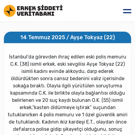
14 Temmuz 2025 / Ayşe Tokyaz (22)
İstanbul’da görevden ihraç edilen eski polis memuru
C.K. (38) isimli erkek, eski sevgilisi Ayşe Tokyaz (22)
isimli kadını evinde alıkoydu, darp ederek
öldürdükten sonra cansız bedenini valiz içerisinde
sokağa bıraktı. Olayla ilgili yürütülen soruşturma
kapsamında C.K. ile birlikte olayla bağlantısı olduğu
belirlenen ve 20 suç kaydı bulunan O.K. (55) isimli
erkek,”kasten öldürmeye iştirak” suçundan
tutuklanırken 4 polis memuru ve 1 özel güvenlik amiri
de tutuklandı. Kadının ikiz kardeşi E.T., olaydan önce
defalarca polise gidip şikayetçi olduğunu, sonuç