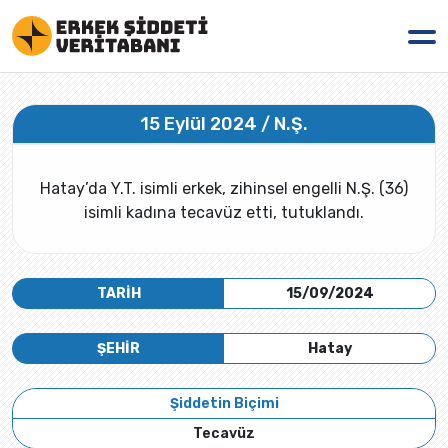
15 Eylül 2024 / N.Ş.
Hatay’da Y.T. isimli erkek, zihinsel engelli N.Ş. (36)
isimli kadına tecavüz etti, tutuklandı.
TARİH
15/09/2024
ŞEHİR
Hatay
Şiddetin Biçimi
Tecavüz