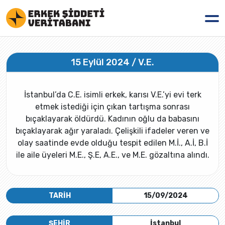
15 Eylül 2024 / V.E.
İstanbul’da C.E. isimli erkek, karısı V.E.’yi evi terk
etmek istediği için çıkan tartışma sonrası
bıçaklayarak öldürdü. Kadının oğlu da babasını
bıçaklayarak ağır yaraladı. Çelişkili ifadeler veren ve
olay saatinde evde olduğu tespit edilen M.İ., A.İ, B.İ
ile aile üyeleri M.E., Ş.E, A.E., ve M.E. gözaltına alındı.
TARİH
15/09/2024
ŞEHİR
İstanbul