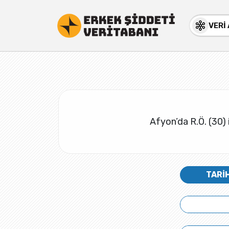
VERİ
Afyon’da R.Ö. (30) i
TARİ