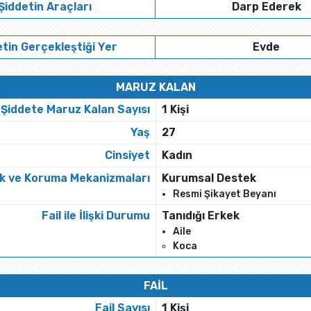
Şiddetin Araçları
Darp Ederek
tin Gerçekleştiği Yer
Evde
MARUZ KALAN
Şiddete Maruz Kalan Sayısı
1 Kişi
Yaş
27
Cinsiyet
Kadın
k ve Koruma Mekanizmaları
Kurumsal Destek
Resmi Şikayet Beyanı
Fail ile İlişki Durumu
Tanıdığı Erkek
Aile
Koca
FAİL
Fail Sayısı
1 Kişi