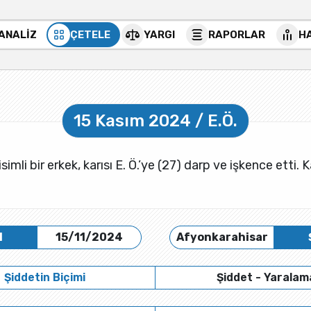
 ANALİZ
ÇETELE
YARGI
RAPORLAR
H
15 Kasım 2024 / E.Ö.
simli bir erkek, karısı E. Ö.’ye (27) darp ve işkence etti. 
H
15/11/2024
Afyonkarahisar
Şiddetin Biçimi
Şiddet - Yaralam