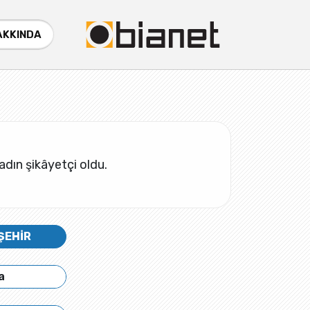
AKKINDA
Kadın şikâyetçi oldu.
ŞEHİR
a