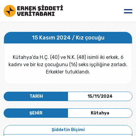
15 Kasım 2024 / Kız çocuğu
Kütahya’da H.Ç. (40) ve N.K. (48) isimli iki erkek, 6
kadını ve bir kız çocuğunu (16) seks işçiliğine zorladı.
Erkekler tutuklandı.
TARİH
15/11/2024
ŞEHİR
Kütahya
Şiddetin Biçimi