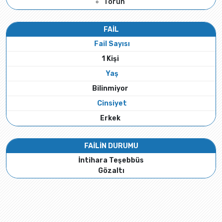
Torun
FAİL
Fail Sayısı
1 Kişi
Yaş
Bilinmiyor
Cinsiyet
Erkek
FAİLİN DURUMU
İntihara Teşebbüs
Gözaltı