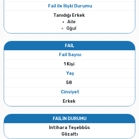
Fail ile İlişki Durumu
Tanıdığı Erkek
Aile
Oğul
FAİL
Fail Sayısı
1 Kişi
Yaş
58
Cinsiyet
Erkek
FAİLİN DURUMU
İntihara Teşebbüs
Gözaltı