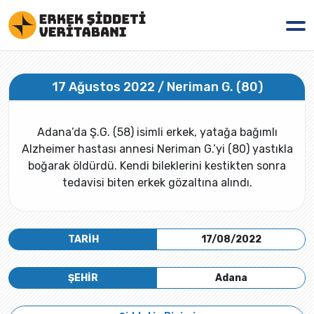
17 Ağustos 2022 / Neriman G. (80)
Adana’da Ş.G. (58) isimli erkek, yatağa bağımlı
Alzheimer hastası annesi Neriman G.’yi (80) yastıkla
boğarak öldürdü. Kendi bileklerini kestikten sonra
tedavisi biten erkek gözaltına alındı.
TARİH
17/08/2022
ŞEHİR
Adana