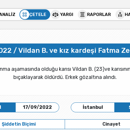
 ANALİZ
ÇETELE
YARGI
RAPORLAR
H
2022 / Vildan B. ve kız kardeşi Fatma Z
şanma aşamasında olduğu karısı Vildan B. (23)ve karısın
bıçaklayarak öldürdü. Erkek gözaltına alındı.
H
17/09/2022
İstanbul
Şiddetin Biçimi
Cinayet