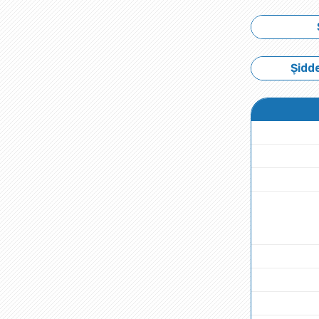
Şidde