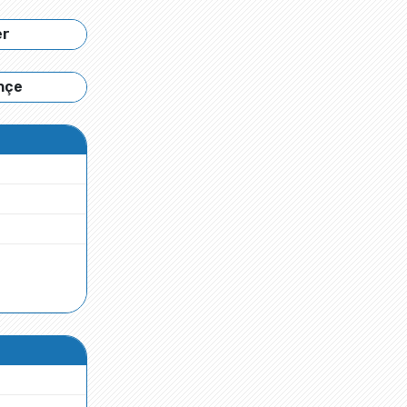
er
hçe