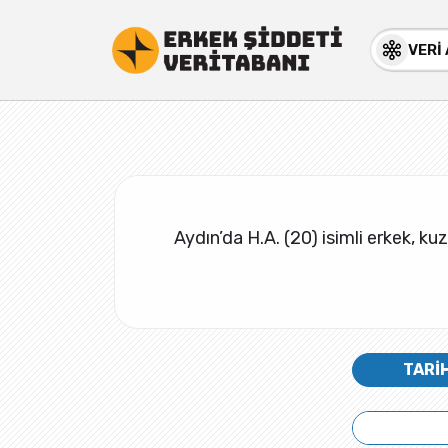
VERİ
Aydın’da H.A. (20) isimli erkek, ku
TARİ