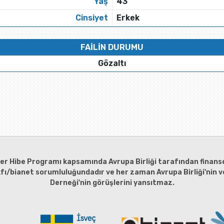
Yaş
43
Cinsiyet
Erkek
FAİLİN DURUMU
Gözaltı
ler Hibe Programı kapsamında Avrupa Birliği tarafından finanse
kfı/bianet sorumluluğundadır ve her zaman Avrupa Birliği'nin ve
Derneği'nin görüşlerini yansıtmaz.