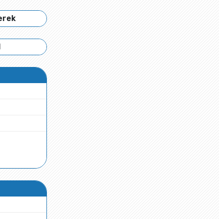
erek
l