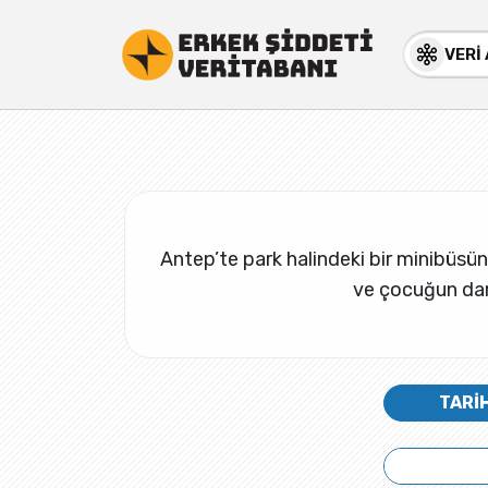
VERİ
Antep’te park halindeki bir minibüsün
ve çocuğun darp 
TARİ