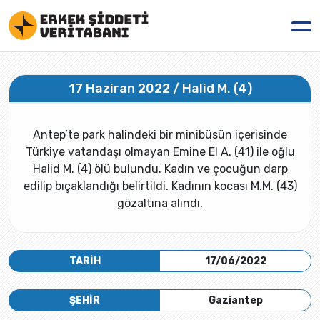
17 Haziran 2022 / Halid M. (4)
Antep’te park halindeki bir minibüsün içerisinde
Türkiye vatandaşı olmayan Emine El A. (41) ile oğlu
Halid M. (4) ölü bulundu. Kadın ve çocuğun darp
edilip bıçaklandığı belirtildi. Kadının kocası M.M. (43)
gözaltına alındı.
TARİH
17/06/2022
ŞEHİR
Gaziantep