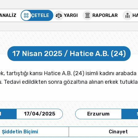
 ANALİZ
ÇETELE
YARGI
RAPORLAR
H
17 Nisan 2025 / Hatice A.B. (24)
ek, tartıştığı karısı Hatice A.B. (24) isimli kadını arabad
u. Tedavi edildikten sonra gözaltına alınan erkek tutukla
H
17/04/2025
Erzurum
Şiddetin Biçimi
Cinayet