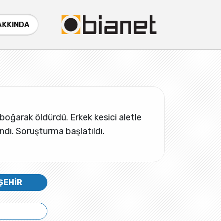
AKKINDA
a boğarak öldürdü. Erkek kesici aletle
ndı. Soruşturma başlatıldı.
ŞEHİR