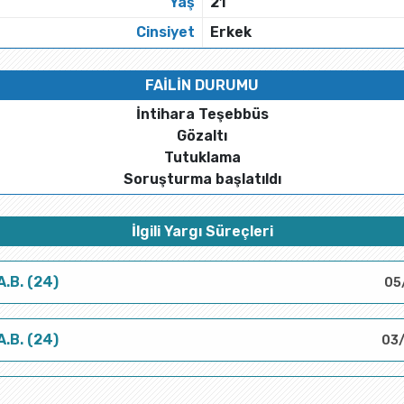
Yaş
21
Cinsiyet
Erkek
FAİLİN DURUMU
İntihara Teşebbüs
Gözaltı
Tutuklama
Soruşturma başlatıldı
İlgili Yargı Süreçleri
A.B. (24)
05
A.B. (24)
03