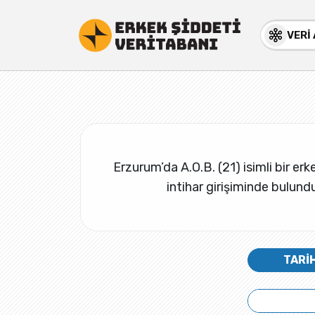
VERİ
Erzurum’da A.O.B. (21) isimli bir erk
intihar girişiminde bulund
TARİ