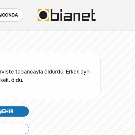
AKKINDA
 serviste tabancayla öldürdü. Erkek aynı
rkek, öldü.
ŞEHİR