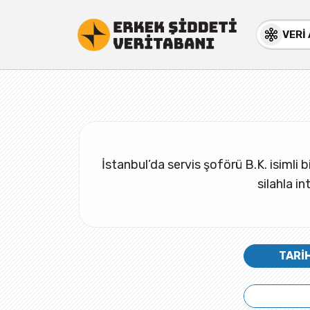
VERİ
İstanbul’da servis şoförü B.K. isimli b
silahla in
TARİ