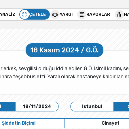
 ANALİZ
ÇETELE
YARGI
RAPORLAR
H
18 Kasım 2024 / G.Ö.
ir erkek, sevgilisi olduğu iddia edilen G.Ö. isimli kadını,
tihara teşebbüs etti. Yaralı olarak hastaneye kaldırılan e
H
18/11/2024
İstanbul
Şiddetin Biçimi
Cinayet