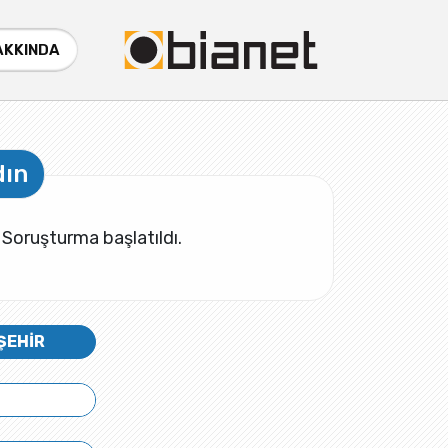
AKKINDA
dın
 Soruşturma başlatıldı.
ŞEHİR