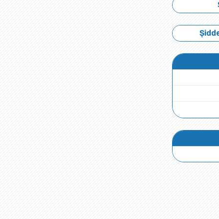
Şidde