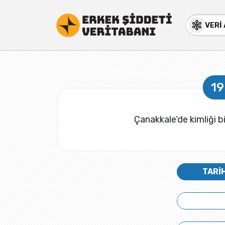
VERİ
19
Çanakkale’de kimliği b
TARİ