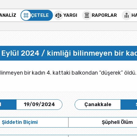
 ANALİZ
ÇETELE
YARGI
RAPORLAR
H
 Eylül 2024 / kimliği bilinmeyen bir ka
ilinmeyen bir kadın 4. kattaki balkondan “düşerek” öldü.
H
19/09/2024
Çanakkale
Şiddetin Biçimi
Şüpheli Ölüm