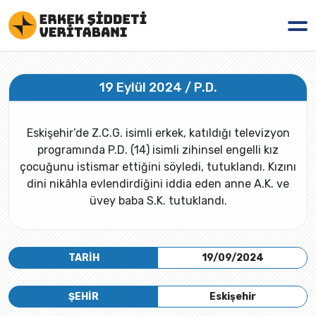
19 Eylül 2024 / P.D.
Eskişehir’de Z.C.G. isimli erkek, katıldığı televizyon
programında P.D. (14) isimli zihinsel engelli kız
çocuğunu istismar ettiğini söyledi, tutuklandı. Kızını
dini nikâhla evlendirdiğini iddia eden anne A.K. ve
üvey baba S.K. tutuklandı.
TARİH
19/09/2024
ŞEHİR
Eskişehir