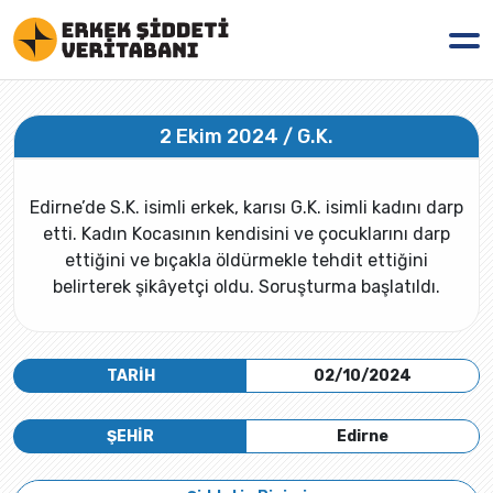
2 Ekim 2024 / G.K.
Edirne’de S.K. isimli erkek, karısı G.K. isimli kadını darp
etti. Kadın Kocasının kendisini ve çocuklarını darp
ettiğini ve bıçakla öldürmekle tehdit ettiğini
belirterek şikâyetçi oldu. Soruşturma başlatıldı.
TARİH
02/10/2024
ŞEHİR
Edirne