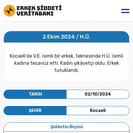
2 Ekim 2024 / H.Ü.
Kocaeli’de V.E. isimli bir erkek, teknesinde H.Ü. isimli
kadına tecavüz etti. Kadın şikâyetçi oldu. Erkek
tutuklandı.
TARİH
02/10/2024
ŞEHİR
Kocaeli
Şiddetin Biçimi