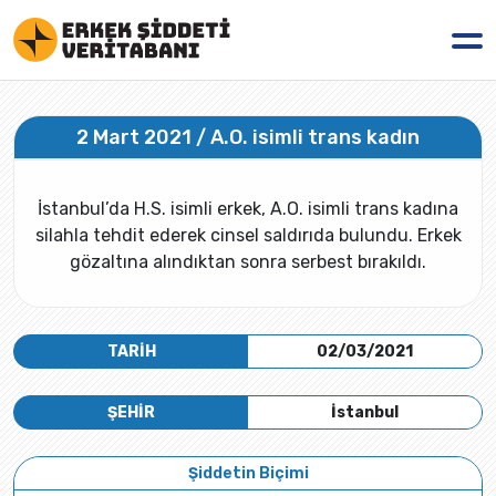
2 Mart 2021 / A.O. isimli trans kadın
İstanbul’da H.S. isimli erkek, A.O. isimli trans kadına
silahla tehdit ederek cinsel saldırıda bulundu. Erkek
gözaltına alındıktan sonra serbest bırakıldı.
TARİH
02/03/2021
ŞEHİR
İstanbul
Şiddetin Biçimi