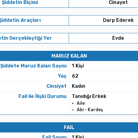
Şiddetin Biçimi
Cinayet
Şiddetin Araçları
Darp Ederek
tin Gerçekleştiği Yer
Evde
MARUZ KALAN
Şiddete Maruz Kalan Sayısı
1 Kişi
Yaş
62
Cinsiyet
Kadın
Fail ile İlişki Durumu
Tanıdığı Erkek
Aile
Abi - Kardeş
FAİL
Fail Sayısı
1 Kişi