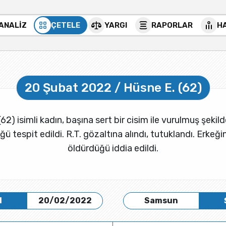
 ANALİZ
ÇETELE
YARGI
RAPORLAR
H
20 Şubat 2022 / Hüsne E. (62)
62) isimli kadın, başına sert bir cisim ile vurulmuş şekil
ğü tespit edildi. R.T. gözaltına alındı, tutuklandı. Erke
öldürdüğü iddia edildi.
H
20/02/2022
Samsun