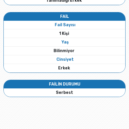
Tanımadığı Erkek
FAİL
Fail Sayısı
1 Kişi
Yaş
Bilinmiyor
Cinsiyet
Erkek
FAİLİN DURUMU
Serbest