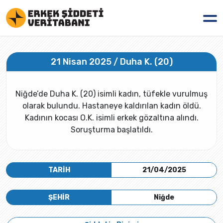
21 Nisan 2025 / Duha K. (20)
Niğde’de Duha K. (20) isimli kadın, tüfekle vurulmuş
olarak bulundu. Hastaneye kaldırılan kadın öldü.
Kadının kocası O.K. isimli erkek gözaltına alındı.
Soruşturma başlatıldı.
TARİH
21/04/2025
ŞEHİR
Niğde