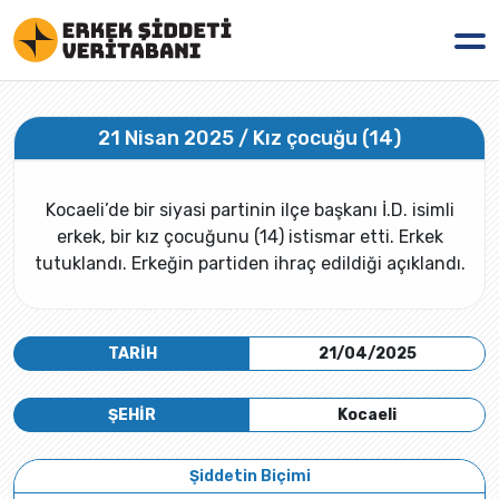
21 Nisan 2025 / Kız çocuğu (14)
Kocaeli’de bir siyasi partinin ilçe başkanı İ.D. isimli
erkek, bir kız çocuğunu (14) istismar etti. Erkek
tutuklandı. Erkeğin partiden ihraç edildiği açıklandı.
TARİH
21/04/2025
ŞEHİR
Kocaeli
Şiddetin Biçimi