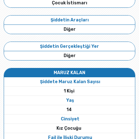
Çocuk İstismarı
Şiddetin Araçları
Diğer
Şiddetin Gerçekleştiği Yer
Diğer
MARUZ KALAN
Şiddete Maruz Kalan Sayısı
1 Kişi
Yaş
14
Cinsiyet
Kız Çocuğu
Fail ile İlişki Durumu