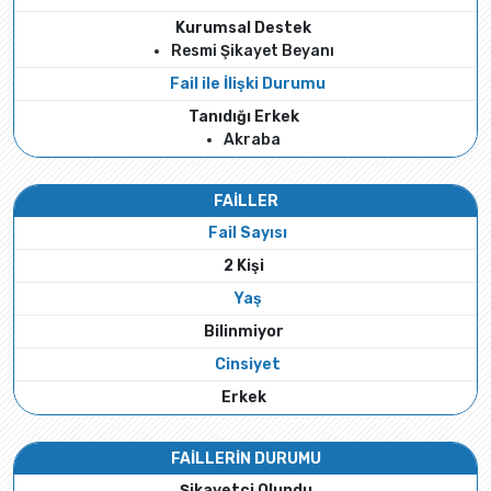
Kurumsal Destek
Resmi Şikayet Beyanı
Fail ile İlişki Durumu
Tanıdığı Erkek
Akraba
FAİLLER
Fail Sayısı
2 Kişi
Yaş
Bilinmiyor
Cinsiyet
Erkek
FAİLLERİN DURUMU
Şikayetçi Olundu