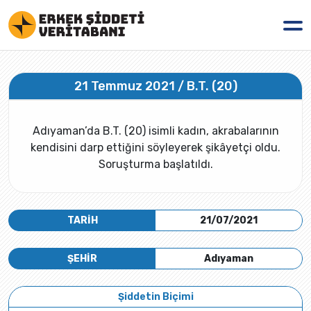
21 Temmuz 2021 / B.T. (20)
Adıyaman’da B.T. (20) isimli kadın, akrabalarının
kendisini darp ettiğini söyleyerek şikâyetçi oldu.
Soruşturma başlatıldı.
TARİH
21/07/2021
ŞEHİR
Adıyaman
Şiddetin Biçimi