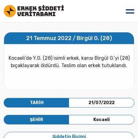
21 Temmuz 2022 / Birgül G. (28)
Kocaeli’de Y.G. (28) isimli erkek, karısı Birgül G.’yi (28)
bıçaklayarak öldürdü. Teslim olan erkek tutuklandı.
TARİH
21/07/2022
ŞEHİR
Kocaeli
Şiddetin Biçimi