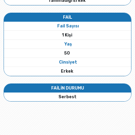
Tanımadığı Erkek
FAİL
Fail Sayısı
1 Kişi
Yaş
50
Cinsiyet
Erkek
FAİLİN DURUMU
Serbest