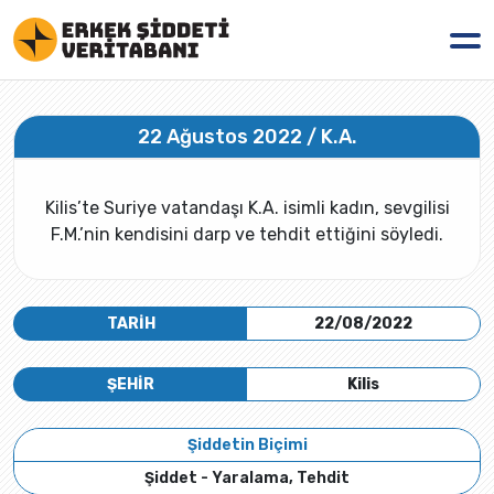
22 Ağustos 2022 / K.A.
Kilis’te Suriye vatandaşı K.A. isimli kadın, sevgilisi
F.M.’nin kendisini darp ve tehdit ettiğini söyledi.
TARİH
22/08/2022
ŞEHİR
Kilis
Şiddetin Biçimi
Şiddet - Yaralama, Tehdit