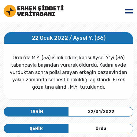
22 Ocak 2022 / Aysel Y. (36)
Ordu’da M.Y. (53) isimli erkek, karısı Aysel Y.’yi (36)
tabancayla başından vurarak öldürdü. Kadını evde
vurduktan sonra polisi arayan erkeğin cezaevinden
yakın zamanda serbest bırakıldığı açıklandı. Erkek
gözaltına alındı. M.Y. tutuklandı.
TARİH
22/01/2022
ŞEHİR
Ordu