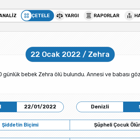
 ANALİZ
ÇETELE
YARGI
RAPORLAR
H
22 Ocak 2022 / Zehra
0 günlük bebek Zehra ölü bulundu. Annesi ve babası göza
H
22/01/2022
Denizli
Şiddetin Biçimi
Şüpheli Çocuk Öl