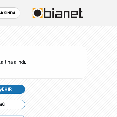
AKKINDA
ltına alındı.
ŞEHİR
ümü