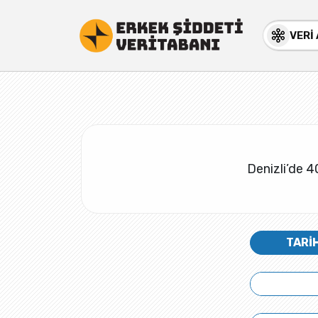
VERİ
Denizli’de 4
TARİ