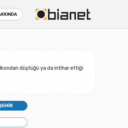
AKKINDA
lkondan düştüğü ya da intihar ettiği
ŞEHİR