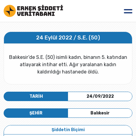
24 Eylül 2022 / S.E. (50)
Balıkesir’de S.E. (50) isimli kadın, binanın 5. katından
atlayarak intihar etti. Ağır yaralanan kadın
kaldırıldığı hastanede öldü.
TARİH
24/09/2022
ŞEHİR
Balıkesir
Şiddetin Biçimi