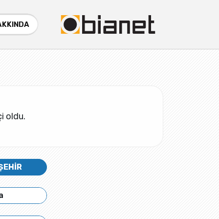
AKKINDA
çi oldu.
ŞEHİR
a