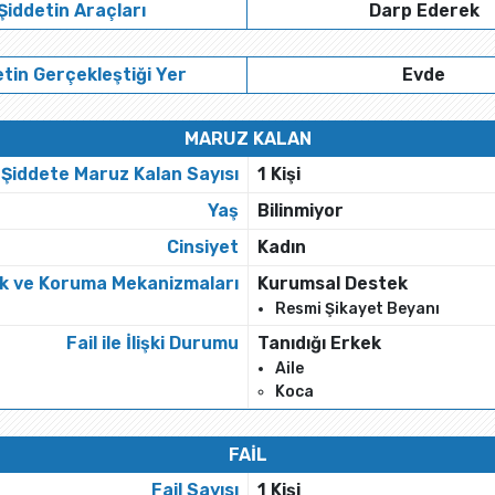
Şiddetin Araçları
Darp Ederek
tin Gerçekleştiği Yer
Evde
MARUZ KALAN
Şiddete Maruz Kalan Sayısı
1 Kişi
Yaş
Bilinmiyor
Cinsiyet
Kadın
k ve Koruma Mekanizmaları
Kurumsal Destek
Resmi Şikayet Beyanı
Fail ile İlişki Durumu
Tanıdığı Erkek
Aile
Koca
FAİL
Fail Sayısı
1 Kişi