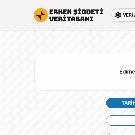
VERİ
Edirne’
TARİ