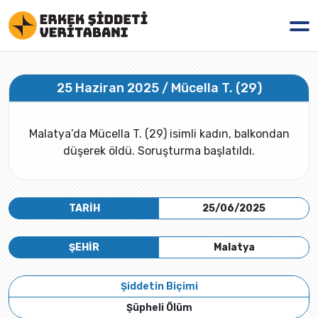
25 Haziran 2025 / Mücella T. (29)
Malatya’da Mücella T. (29) isimli kadın, balkondan
düşerek öldü. Soruşturma başlatıldı.
TARİH
25/06/2025
ŞEHİR
Malatya
Şiddetin Biçimi
Şüpheli Ölüm