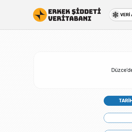
VERİ
Düzce’de 
TARİ