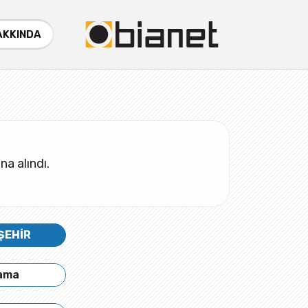
AKKINDA
na alındı.
ŞEHİR
lama