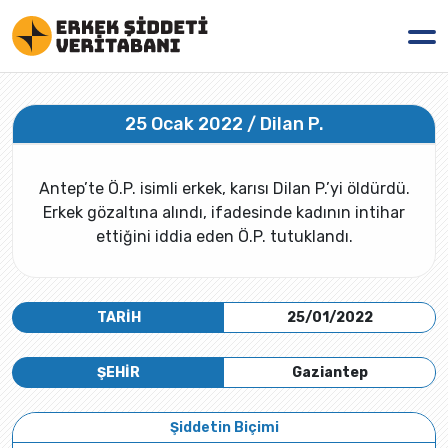
25 Ocak 2022 / Dilan P.
Antep’te Ö.P. isimli erkek, karısı Dilan P.’yi öldürdü.
Erkek gözaltına alındı, ifadesinde kadının intihar
ettiğini iddia eden Ö.P. tutuklandı.
TARİH
25/01/2022
ŞEHİR
Gaziantep
Şiddetin Biçimi