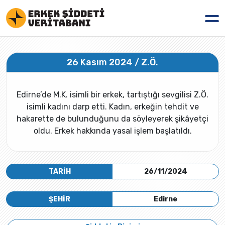
26 Kasım 2024 / Z.Ö.
Edirne’de M.K. isimli bir erkek, tartıştığı sevgilisi Z.Ö.
isimli kadını darp etti. Kadın, erkeğin tehdit ve
hakarette de bulunduğunu da söyleyerek şikâyetçi
oldu. Erkek hakkında yasal işlem başlatıldı.
TARİH
26/11/2024
ŞEHİR
Edirne